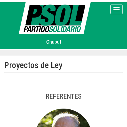
Pasar
al
Toggl
contenido
principal
Chubut
Proyectos de Ley
REFERENTES